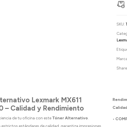
SKU:
Categ
Lexm
Etiqu
Marc
Share 
lternativo Lexmark MX611
Rendim
 – Calidad y Rendimiento
Calidad
ciencia de tu oficina con este
Tóner Alternativo
.
• COMP
 estrictos estándares de calidad, garantiza impresiones