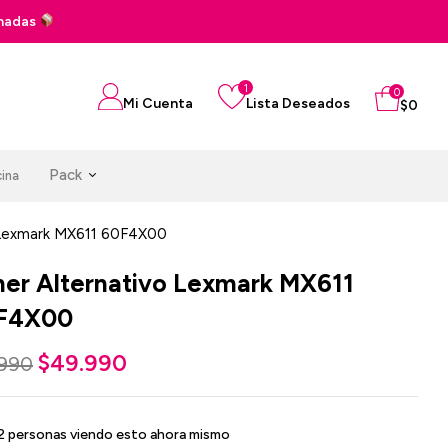
Pago en 3 cuotas sin interés con tus tarjet
1
0
Mi Cuenta
Lista Deseados
$
0
Pack
cina
 Lexmark MX611 60F4X00
ner Alternativo Lexmark MX611
F4X00
$
49.990
.990
9
personas viendo esto ahora mismo