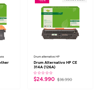
-32%
vos
Drum alternativo HP
other
Drum Alternativo HP CE
314A (126A)
$
24.990
$
36.990