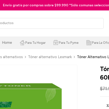
990 *Sólo comunas seleccionadas
Home
Para Tu Hogar
Para Tu Pyme
Para La Ofi
s alternativos
Tóner alternativo Lexmark
Tóner Alternativo
Tó
60
$
71
3