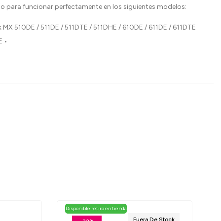
o para funcionar perfectamente en los siguientes modelos:
 MX 510DE / 511DE / 511DTE / 511DHE / 610DE / 611DE / 611DTE
/ 611DHE •
Disponible retiro en tienda
Fuera De Stock