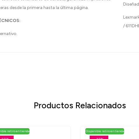
Diseñad
eras desde la primera hasta la última página.
Lexmark
TÉCNICOS:
ernativo.
Productos Relacionados
ible retiro en tienda
Disponible retiro en tienda