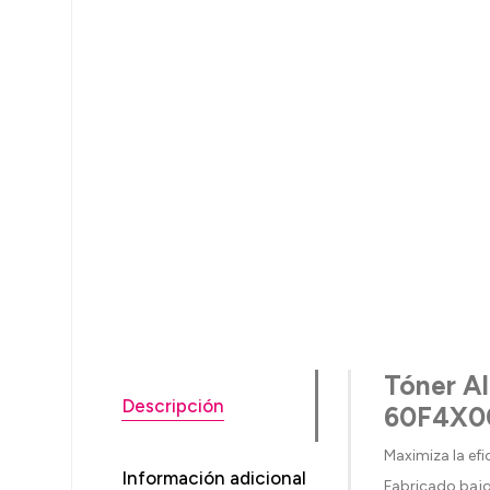
Tóner A
Descripción
60F4X00
Maximiza la efi
Información adicional
Fabricado bajo