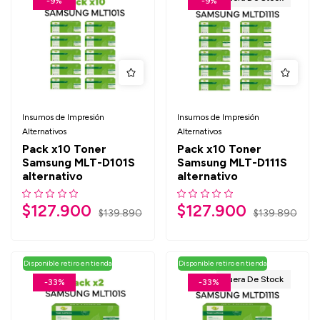
-9%
-9%
Insumos de Impresión
Insumos de Impresión
Alternativos
Alternativos
Pack x10 Toner
Pack x10 Toner
Samsung MLT-D101S
Samsung MLT-D111S
alternativo
alternativo
$
127.900
$
127.900
$
139.890
$
139.890
Disponible retiro en tienda
Disponible retiro en tienda
Fuera De Stock
-33%
-33%