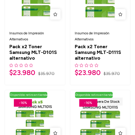
Insumos de Impresión
Insumos de Impresión
Alternativos
Alternativos
Pack x2 Toner
Pack x2 Toner
Samsung MLT-D101S
Samsung MLT-D111S
alternativo
alternativo
$
23.980
$
23.980
$
35.970
$
35.970
Disponible retiro en tienda
Disponible retiro en tienda
Fuera De Stock
-16%
-16%