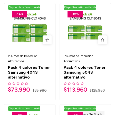
Disponible retiro en tienda
Disponible retiro en tienda
-14%
-10%
Insumos de Impresión
Insumos de Impresión
Alternativos
Alternativos
Pack 4 colores Toner
Pack 4 colores Toner
Samsung 404S
Samsung 504S
alternativo
alternativo
$
73.990
$
113.960
$
85.980
$
125.950
Disponible retiro en tienda
Disponible retiro en tienda
Fuera De Stock