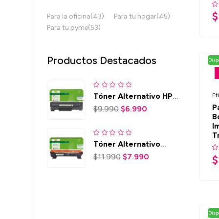
$
Para la oficina
(43)
Para tu hogar
(45)
Para tu pyme
(53)
Productos Destacados
Disp
Tóner Alternativo HP
Et
CB 435 (35A) / 436
P
$
9.990
$
6.990
(36A) - CE 285A (85A) /
B
278 (78A)
I
T
Tóner Alternativo
Brother TN 1060
$
11.990
$
7.990
$
Disp