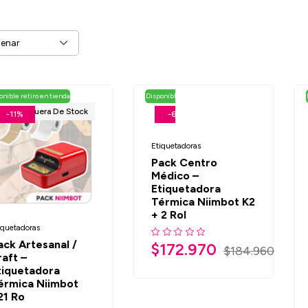
enar
onible retiro en tienda
Disponible retiro en tienda
Fuera De Stock
-11%
-6%
Etiquetadoras
Pack Centro
Médico –
Etiquetadora
Térmica Niimbot K2
+ 2 Rol
iquetadoras
ack Artesanal /
$
172.970
$
184.960
raft –
tiquetadora
érmica Niimbot
21 Ro