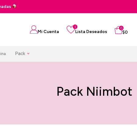
cuotas sin interés con tus tarjetas de crédito
1
0
Mi Cuenta
Lista Deseados
$
0
Pack
cina
Pack Niimbot