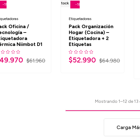
Fuera De Stock
-19%
-18%
iquetadoras
Etiquetadoras
ack Oficina /
Pack Organización
ecnología –
Hogar (Cocina) –
tiquetadora
Etiquetadora + 2
érmica Niimbot D1
Etiquetas
49.970
$
52.990
$
61.960
$
64.980
Mostrando 1–12 de 13 
Carga Má