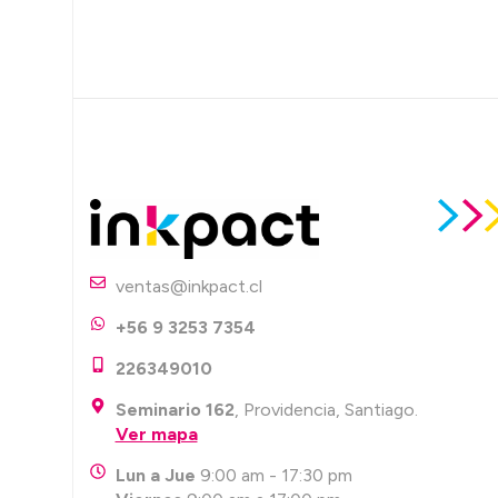
ventas@inkpact.cl
+56 9 3253 7354
226349010
Seminario 162
, Providencia, Santiago.
Ver mapa
Lun a Jue
9:00 am - 17:30 pm