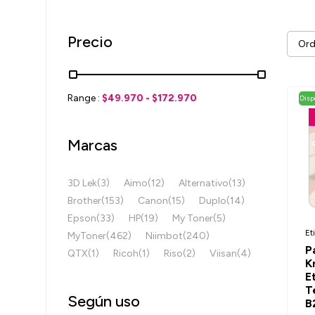
Precio
Ord
Range :
$
49.970
-
$
172.970
Disp
Marcas
3D Lek
(3)
Aimo
(12)
Alternativo
(13)
Brother
(153)
Canon
(15)
Duplo
(14)
Epson
(33)
HP
(19)
My Toner
(5)
Et
MyToner
(462)
Niimbot
(240)
P
QTX
(1)
Ricoh
(1)
Riso
(2)
Viisan
(4)
K
E
T
Según uso
B