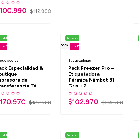
100.990
$
112.980
onible retiro en tienda
Disponible retiro en tienda
Fuera De Stock
-7%
-10%
iquetadoras
Etiquetadoras
ack Especialidad &
Pack Freezer Pro –
outique –
Etiquetadora
mpresora de
Térmica Niimbot B1
ransferencia Té
Gris + 2
170.970
$
102.970
$
182.960
$
114.960
onible retiro en tienda
Disponible retiro en tienda