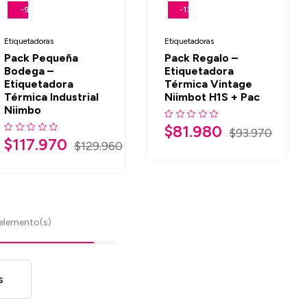
-9%
-13%
Etiquetadoras
Etiquetadoras
Pack Pequeña
Pack Regalo –
Bodega –
Etiquetadora
Etiquetadora
Térmica Vintage
Térmica Industrial
Niimbot H1S + Pac
Niimbo
$
81.980
$
93.970
$
117.970
$
129.960
elemento(s)
s