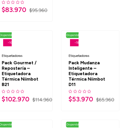
$
83.970
$
95.960
Disponible retiro en tienda
Disponible retiro en tienda
-10%
-18%
Etiquetadoras
Etiquetadoras
Pack Gourmet /
Pack Mudanza
Repostería –
Inteligente –
Etiquetadora
Etiquetadora
Térmica Niimbot
Térmica Niimbot
B21
D11
$
102.970
$
53.970
$
114.960
$
65.960
Disponible retiro en tienda
Disponible retiro en tienda