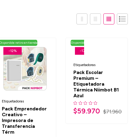
Disponible retiro en tienda
Disponible retiro en tienda
-12%
-17%
Etiquetadoras
Pack Escolar
Premium –
Etiquetadora
Térmica Niimbot B1
Azul
Etiquetadoras
Pack Emprendedor
$
59.970
$
71.960
Creativo –
Impresora de
Transferencia
Térm