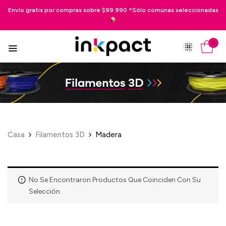
 gratis por compras sobre $99.990 *Sólo comunas seleccionadas
Pag
0
Casa
Filamentos 3D
Madera
No Se Encontraron Productos Que Coinciden Con Su
Selección.