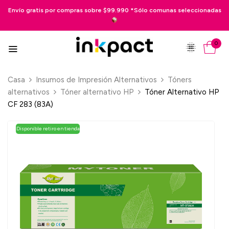
ío gratis por compras sobre $99.990 *Sólo comunas seleccionadas
P
0
Casa
Insumos de Impresión Alternativos
Tóners
alternativos
Tóner alternativo HP
Tóner Alternativo HP
CF 283 (83A)
Disponible retiro en tienda