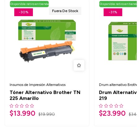
Disponible retiro en tienda
Disponible retiro en tienda
Fuera De Stock
-30%
-31%
Insumos de Impresión Alternativos
Drum alternativo Brothe
Tóner Alternativo Brother TN
Drum Alternativ
225 Amarillo
219
$
13.990
$
23.990
$
19.990
$
34.