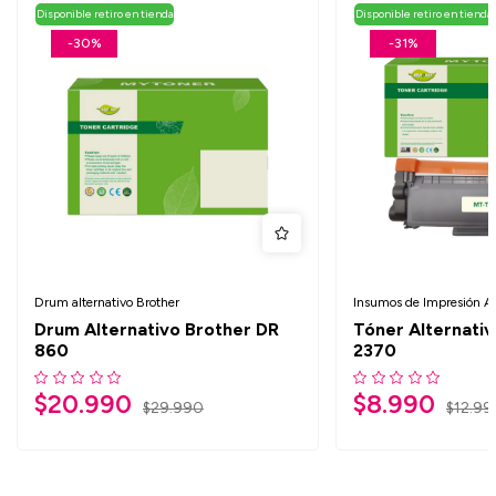
Disponible retiro en tienda
Disponible retiro en tienda
-30%
-31%
Drum alternativo Brother
Insumos de Impresión Al
Drum Alternativo Brother DR
Tóner Alternati
860
2370
$
20.990
$
8.990
$
29.990
$
12.99