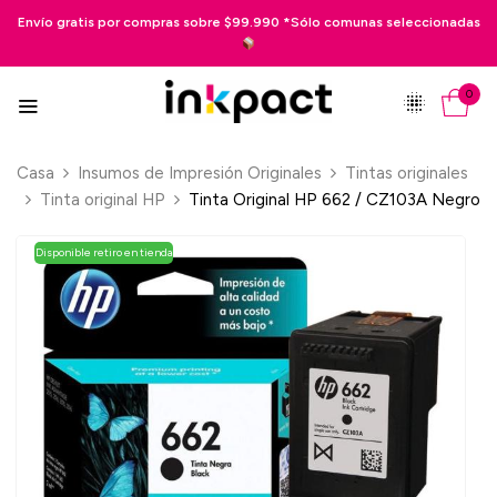
or compras sobre $99.990 *Sólo comunas seleccionadas
Pago en 3 cuo
0
Casa
Insumos de Impresión Originales
Tintas originales
Tinta original HP
Tinta Original HP 662 / CZ103A Negro
Disponible retiro en tienda