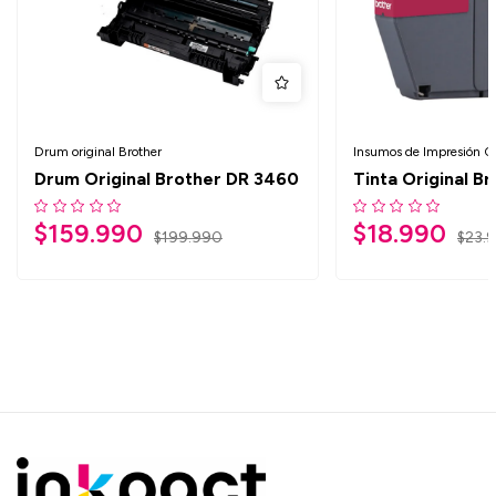
Drum original Brother
Insumos de Impresión Or
Drum Original Brother DR 3460
Tinta Original B
$
159.990
$
18.990
$
199.990
$
23.