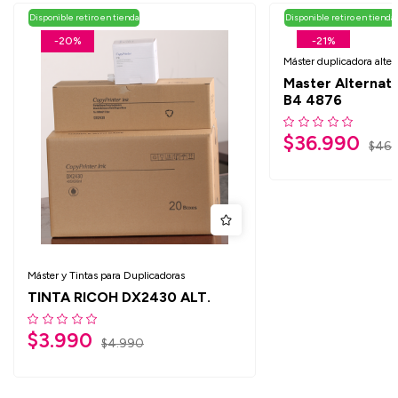
Disponible retiro en tienda
Disponible retiro en tienda
-20%
-21%
Máster duplicadora alter
Master Alternati
B4 4876
$
36.990
$
46.
Máster y Tintas para Duplicadoras
TINTA RICOH DX2430 ALT.
$
3.990
$
4.990