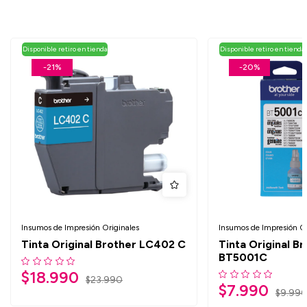
Disponible retiro en tienda
Disponible retiro en tienda
-21%
-20%
Insumos de Impresión Originales
Insumos de Impresión Or
Tinta Original Brother LC402 C
Tinta Original B
BT5001C
$
18.990
$
23.990
$
7.990
$
9.99