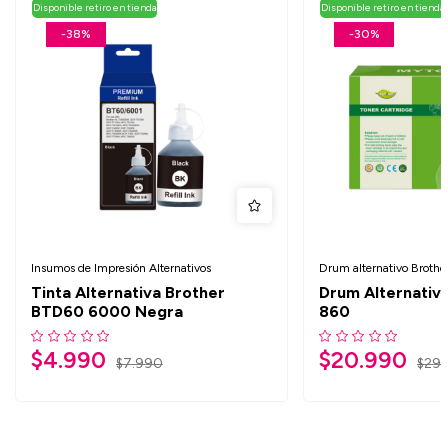
Disponible retiro en tienda
Disponible retiro en tienda
-38%
-30%
Insumos de Impresión Alternativos
Drum alternativo Brothe
Tinta Alternativa Brother
Drum Alternativ
BTD60 6000 Negra
860
$
4.990
$
20.990
$
7.990
$
29.