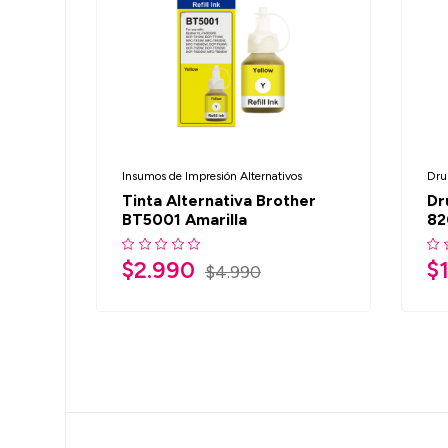
Insumos de Impresión Alternativos
Dru
Tinta Alternativa Brother
Dr
BT5001 Amarilla
82
$
2.990
$
$
4.990