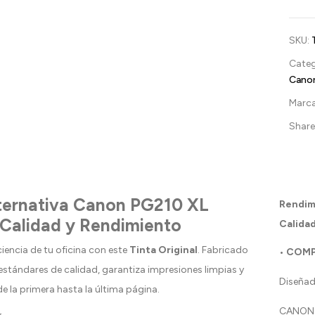
SKU:
Categ
Cano
Marc
Share 
lternativa Canon PG210 XL
Rendim
 Calidad y Rendimiento
Calidad
ciencia de tu oficina con este
Tinta Original
. Fabricado
• COMP
estándares de calidad, garantiza impresiones limpias y
Diseñad
e la primera hasta la última página.
CANON 