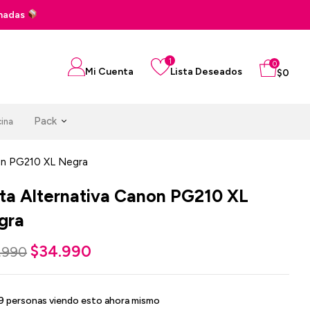
Pago en 3 cuotas sin inter
1
0
Mi Cuenta
Lista Deseados
$
0
Pack
cina
non PG210 XL Negra
nta Alternativa Canon PG210 XL
gra
$
34.990
.990
9
personas viendo esto ahora mismo