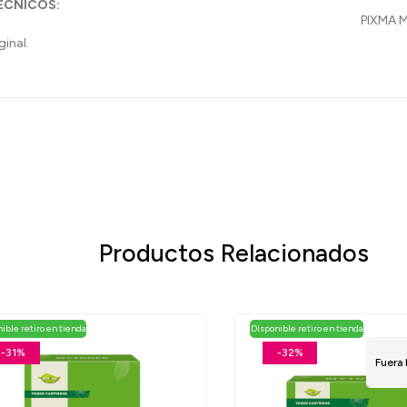
TÉCNICOS:
ginal.
Productos Relacionados
ible retiro en tienda
Disponible retiro en tienda
-31%
-32%
Fuera