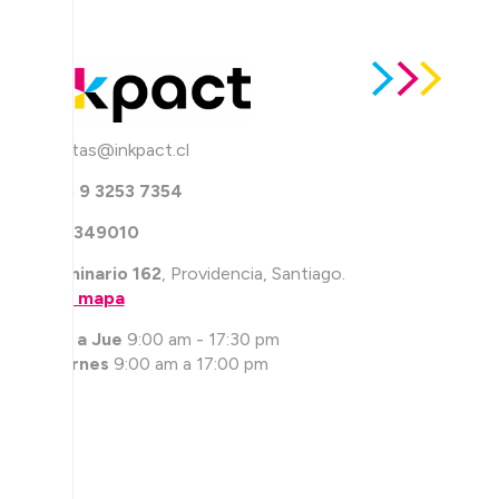
ventas@inkpact.cl
+56 9 3253 7354
226349010
Seminario 162
, Providencia, Santiago.
Ver mapa
Lun a Jue
9:00 am - 17:30 pm
Viernes
9:00 am a 17:00 pm