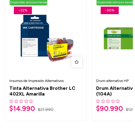
Disponible retiro en tienda
Disponible retiro en tienda
-32%
-30%
Insumos de Impresión Alternativos
Drum alternativo HP
Tinta Alternativa Brother LC
Drum Alternati
402XL Amarilla
(104A)
$
14.990
$
90.990
$
21.990
$
12