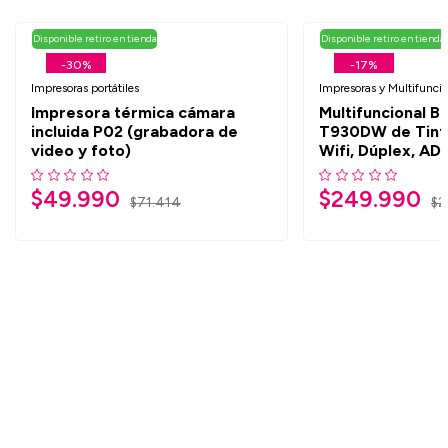
Disponible retiro en tienda
Disponible retiro en tienda
-30%
-17%
Impresoras portátiles
Impresoras y Multifunci
Impresora térmica cámara
Multifuncional B
incluida P02 (grabadora de
T930DW de Tint
video y foto)
Wifi, Dúplex, AD
$
49.990
$
249.990
$
71.414
$
2