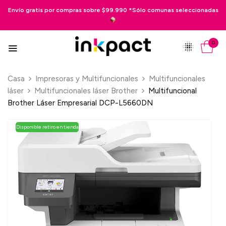
or compras sobre $99.990 *Sólo comunas seleccionadas
Pago en 3 cuo
0
Casa
Impresoras y Multifuncionales
Multifuncionales
láser
Multifuncionales láser Brother
Multifuncional
Brother Láser Empresarial DCP-L5660DN
Disponible retiro en tienda