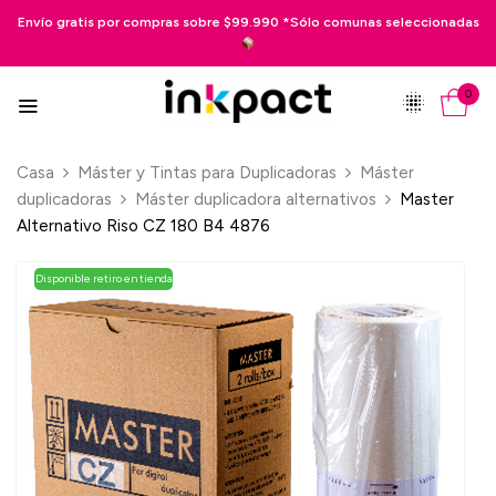
or compras sobre $99.990 *Sólo comunas seleccionadas
Pago en 3 cuo
0
Casa
Máster y Tintas para Duplicadoras
Máster
duplicadoras
Máster duplicadora alternativos
Master
Alternativo Riso CZ 180 B4 4876
Disponible retiro en tienda