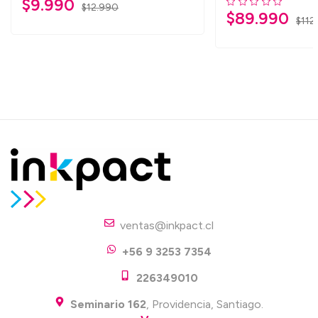
$
9.990
$
12.990
$
89.990
$
112
ventas@inkpact.cl
+56 9 3253 7354
226349010
Seminario 162
, Providencia, Santiago.