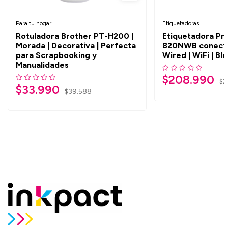
Para tu hogar
Etiquetadoras
Rotuladora Brother PT-H200 |
Etiquetadora Pr
Morada | Decorativa | Perfecta
820NWB conecti
para Scrapbooking y
Wired | WiFi | Bl
Manualidades
$
208.990
$
2
$
33.990
$
39.588