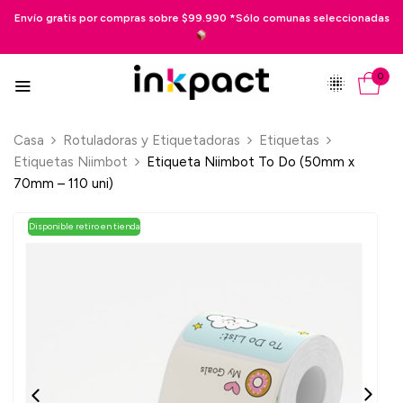
 gratis por compras sobre $99.990 *Sólo comunas seleccionadas
Pag
0
Casa
Rotuladoras y Etiquetadoras
Etiquetas
Etiquetas Niimbot
Etiqueta Niimbot To Do (50mm x
70mm – 110 uni)
Disponible retiro en tienda