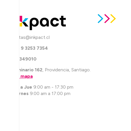
ventas@inkpact.cl
+56 9 3253 7354
226349010
Seminario 162
, Providencia, Santiago.
Ver mapa
Lun a Jue
9:00 am - 17:30 pm
Viernes
9:00 am a 17:00 pm