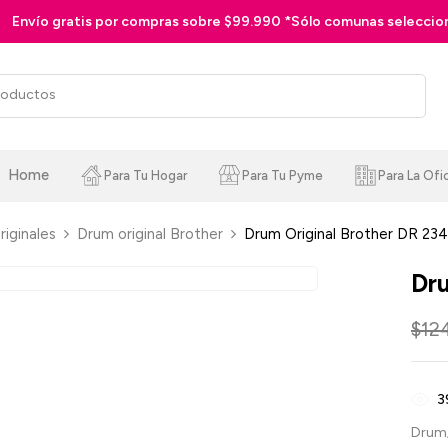
990 *Sólo comunas seleccionadas
Home
Para Tu Hogar
Para Tu Pyme
Para La Ofi
iginales
Drum original Brother
Drum Original Brother DR 23
Dru
$
12
3
Drum/