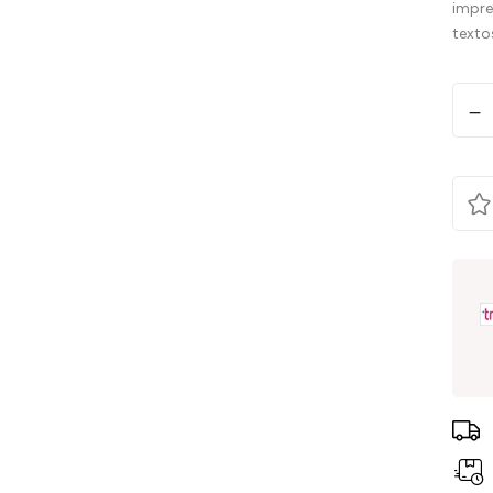
impre
textos