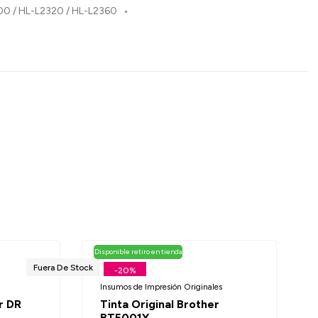
HL-L2300 / HL-L2320 / HL-L2360 •
Disponible retiro en tienda
Fuera De Stock
-20%
Insumos de Impresión Originales
r DR
Tinta Original Brother
BT5001Y