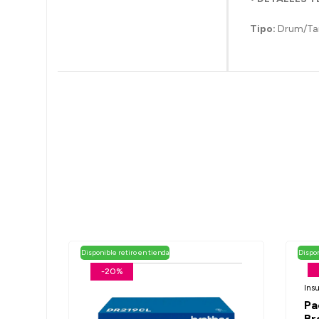
Tipo:
Drum/Tam
Disponible retiro en tienda
Dispon
-20%
Ins
Pa
Br