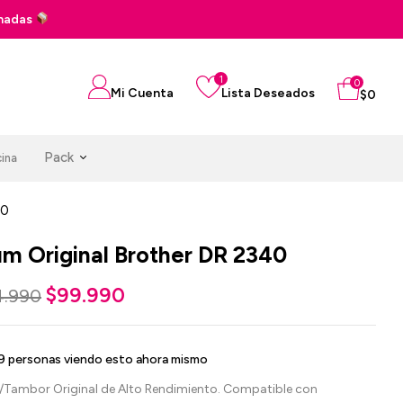
Pago en 3 cuotas sin interés con tus tarjet
1
0
Mi Cuenta
Lista Deseados
$
0
Pack
cina
40
m Original Brother DR 2340
$
99.990
4.990
9
personas viendo esto ahora mismo
Tambor Original de Alto Rendimiento. Compatible con