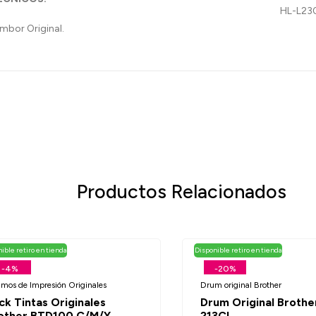
bor Original.
Productos Relacionados
ible retiro en tienda
Disponible retiro en tienda
-4%
-20%
umos de Impresión Originales
Drum original Brother
ck Tintas Originales
Drum Original Brothe
other BTD100 C/M/Y
213CL