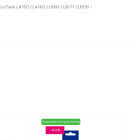
Epson EcoTank L4150 / L4160 / L6161 / L6171 / L6191 •
Disponible retiro en tienda
-40%