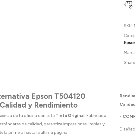
SKU:
Categ
Epso
Marc
Share 
lternativa Epson T504120
Rendim
 Calidad y Rendimiento
Calidad
ciencia de tu oficina con este
Tinta Original
. Fabricado
• COMP
estándares de calidad, garantiza impresiones limpias y
Diseñad
e la primera hasta la última página.