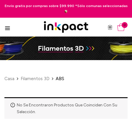
 gratis por compras sobre $99.990 *Sólo comunas seleccionadas
Pag
0
Casa
Filamentos 3D
ABS
No Se Encontraron Productos Que Coinciden Con Su
Selección.